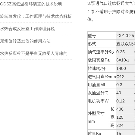
3.
泵进气口连续畅通大气
GDSZ高低温循环装置的技术说明
4.
泵不适用于抽除对金属
旋转蒸发仪：工作原理与技术优势解析
体。
水热合成反应釜工作原理解说
型号
2XZ-0.25
郑州旋转蒸发仪的使用方法
形式
直联双级
抽气速率升/秒
0.25
水热反应釜不是平白无故受人青睐的
极限真空Pa
6×10
-1
转速转/分
1400
进气口直经mm
Φ12
用油量MI
0.3
泵油温升℃
40
电机功率W
0.12
长
400
外型尺寸
宽
125
mm
高
224
质量Kg
15