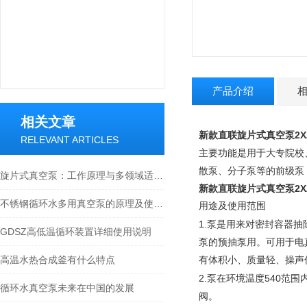
产品介绍
相关文章
新款直联旋片式真空泵
2
RELEVANT ARTICLES
主要功能是用于大专院校
散泵、分子泵等的前级泵
旋片式真空泵：工作原理与多领域适配解析
新款直联旋片式真空泵
2
不锈钢循环水多用真空泵的原理及使用方法
用途及使用范围
1.
泵是用来对密封容器抽
GDSZ高低温循环装置详细使用说明
泵的预抽泵用。可用于电
高温水热合成釜有什么特点
有体积小、质量轻、操声
2.
540
泵在环境温度
范围
循环水真空泵未来在中国的发展
阀。