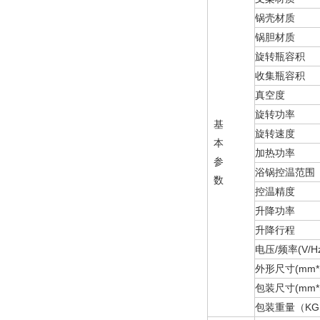
锅壳材质
锅胆材质
旋转瓶容积
收集瓶容积
真空度
旋转功率
基
旋转速度
本
加热功率
参
浴锅控温范围
数
控温精度
升降功率
升降行程
电压/频率(V/Hz
外形尺寸(mm*
包装尺寸(mm*
包装重量（KG