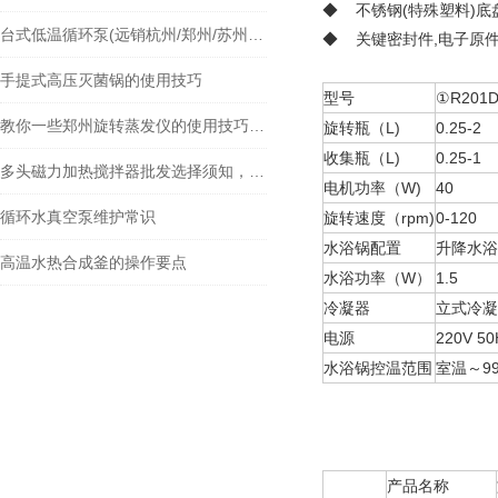
◆ 不锈钢(特殊塑料)底盘
台式低温循环泵(远销杭州/郑州/苏州等全国各地)
◆ 关键密封件,电子原
手提式高压灭菌锅的使用技巧
型号
①R201
教你一些郑州旋转蒸发仪的使用技巧及注意事项
旋转瓶（L)
0.25-2
收集瓶（L)
0.25-1
多头磁力加热搅拌器批发选择须知，快来看了
电机功率（W)
40
循环水真空泵维护常识
旋转速度（rpm)
0-120
水浴锅配置
升降水浴
高温水热合成釜的操作要点
水浴功率（W）
1.5
冷凝器
立式冷凝
电源
220V 50
水浴锅控温范围
室温～99
产品名称