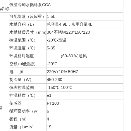
低温冷却水循环泵CCA
品名称
可配旋蒸（反应釜）
1-5L
水槽容积（L）
总容量4.9L，实用容量4L
水槽材质尺寸（mm)
304不锈钢220*150*120
控温范围（℃）
-20℃-室温
环境温度（℃）
5-35
环境相对湿度
(60-80％)通风
空载zui低温度
-20℃
电 源
220V±10% 50HZ
制冷量（W）
450-260
仪表控温范围
-150℃-100℃
控温精度（℃）
±1
传感器
PT100
基
循环泵功率（w）
6
扬程（m)
4
流量（L/min）
15