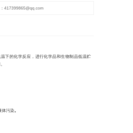
17399865@qq.com
低温下的化学反应，进行化学品和生物制品低温贮
用。
液体污染
。