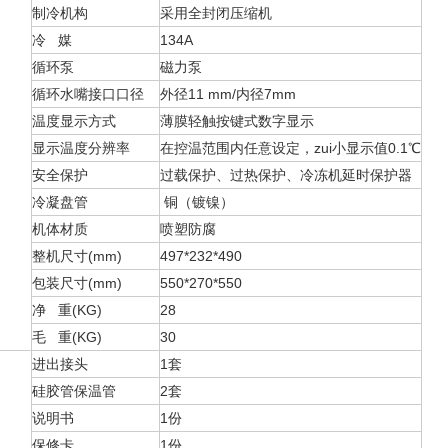
制冷机构
采用全封闭压缩机
冷 媒
134A
循环泵
磁力泵
循环水嘴接口口径
外径11 mm/内径7mm
温度显示方式
薄膜轻触按键式数字显示
显示温度分辨率
在控温范围内任意设定，zui小显示值0.1℃
安全保护
过载保护、过热保护、冷冻机延时保护器
冷凝盘管
铜（镀镍）
机体材质
喷塑防腐
整机尺寸(mm)
497*232*490
包装尺寸(mm)
550*270*550
净 重(KG)
28
毛 重(KG)
30
进出接头
1套
硅胶管保温管
2套
说明书
1份
保修卡
1份