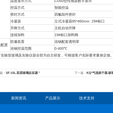
温度显示方式
CU50型传感器数字显示
控温方式
智能控温
密封方式
四氟组件密封
冷凝器
立式冷凝器85*460mm 29#标口
升降方式
主机自动升降
连续加料
19#标口加料阀
防溅装置
浴锅配套透明罩
选配置
浴锅控温范围
0-400℃
厂实验室玻璃及实验仪器全部为自主研发，可根据客户实际要求量身定做
篇：
SF-10L.双层玻璃反应器 *
下一篇：
KQ*气流烘干器.玻
新闻资讯
产品展示
技术支持