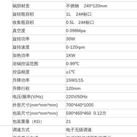
锅胆材质
不锈钢 240*120mm
旋转瓶容积
1L 24#标口
收集瓶容积
0.5L 24#标口
真空度
0.098Mpa
旋转功率
30W
旋转速度
0-120rpm
加热功率
1KW
浴锅控温范围
0-99℃
控温精度
±1℃
升降功率
15W1/15
升降行程
120mm
电压/频率(V/Hz)
220V/50Hz
外形尺寸(mm*mm*mm)
700*440*1005
包装尺寸(mm*mm*mm)
590*460*460 0.12方
包装重量（KG）
21
调速方式
电子无级调速