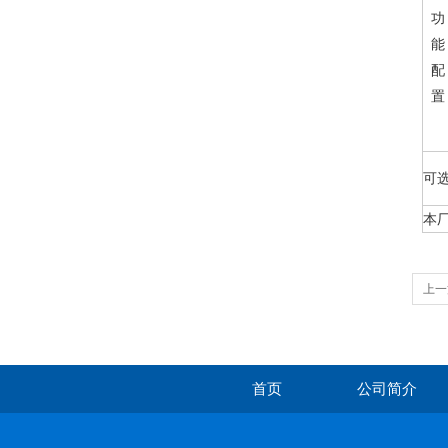
功
能
配
置
可
本
上一
首页
公司简介