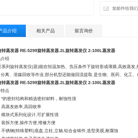
发邮件给我们：4
产品介绍
相关产品
留言询价
旋转蒸发器 RE-5299旋转蒸发器.2L旋转蒸发仪 2-100L蒸发器
品介绍
E系列旋转蒸发仪(器)能在恒温加热、负压条件下旋转形成薄膜,高效蒸发
、分离、溶媒回收等作业,部分机型还能做回流提取.是生物、医药、化工、
旋转蒸发器 RE-5299旋转蒸发器.2L旋转蒸发仪 2-100L蒸发器
术特点
 *的密封结构和精选密封材料，耐蚀性强
 高蒸发效率,高回收率
 模块式系列化设计,可扩展性强
装拆方便,操作方便,维修方便
不锈钢(特殊塑料)底盘,立柱,立轴,铝合金铸件,造型美观,耐腐蚀