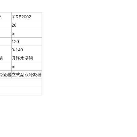
2
⑥RE2002
20
5
120
0-140
锅
升降水浴锅
5
冷凝器
立式副双冷凝器