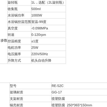
旋转瓶
1L，选配（2L旋转瓶）
收集瓶
500ml
水浴锅功率
1000W
水浴锅控温范围
室温-99度
真空度
-0.098MPa
转速
0-120rpm
术参数
控温精度
±1度
电机功率
25W
电压频率
220V/50Hz
升降方式
机头自动升降
型号
RE-52C
玻璃材质
GG-17
支架材质
喷塑防腐
锅壳材质
喷塑防腐 250*365*150mm