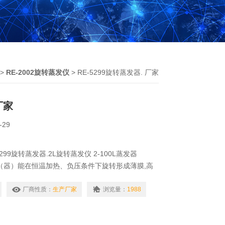
>
RE-2002旋转蒸发仪
> RE-5299旋转蒸发器. 厂家
厂家
-29
5299旋转蒸发器.2L旋转蒸发仪 2-100L蒸发器
（器）能在恒温加热、负压条件下旋转形成薄膜,高
回收溶媒,特别适合对热敏感物料结晶、分离、溶媒
型还能做回流提取.是生物、医药、化工、食品行业
厂商性质：
生产厂家
浏览量：
1988
设备.