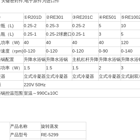
 关键密封件,电子原件为进口件
号
①R201D
②RE301
③RE201C
④RE501
⑤RE100
瓶（L)
0.25-2
0.25-3
0.25-2
5
10
瓶（L)
0.25-1
0.25-2球磨口
0.25-1
3
5
机功率（W)
40
40
40
40
120
速度（rpm)
0-120
0-120
0-120
0-90
0-140
浴锅配置
升降水浴锅
升降水浴锅
主机杠杆升降
升降水浴锅
升降水浴
浴功率（W）
1.5
1.5
1.5
2
3
凝器
立式冷凝器
立式冷凝器
立式冷凝器
立式冷凝器
立式副双
源
220V 50Hz
浴锅控温范围
室温～990C±10C
产品名称
旋转蒸发
产品型号
RE-5299