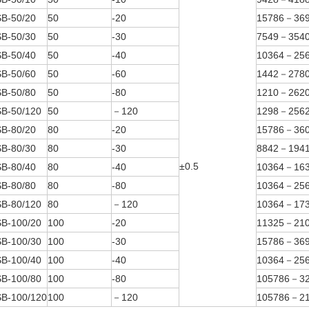
B-50/20
50
-20
15786－36
B-50/30
50
-30
7549－354
B-50/40
50
-40
10364－25
B-50/60
50
-60
1442－278
B-50/80
50
-80
1210－262
B-50/120
50
－120
1298－256
B-80/20
80
-20
15786－36
B-80/30
80
-30
8842－194
±0.5
B-80/40
80
-40
10364－16
B-80/80
80
-80
10364－25
B-80/120
80
－120
10364－17
B-100/20
100
-20
11325－21
B-100/30
100
-30
15786－36
B-100/40
100
-40
10364－25
B-100/80
100
-80
105786－3
B-100/120
100
－120
105786－2