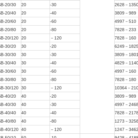
B-20/30
20
-30
2628－135
B-20/40
20
-40
3809－989
B-20/60
20
-60
4997－510
B-20/80
20
-80
7828－233
B-20/120
20
－120
7828－160
B-30/20
30
-20
6249－182
B-30/30
30
-30
3809－180
B-30/40
30
-40
4829－114
B-30/60
30
-60
4997－160
B-30/80
30
-80
7828－180
B-30/120
30
－120
10364－21
B-40/20
40
-20
3809－989
B-40/30
40
-30
4997－246
B-40/40
40
-40
7828－217
B-40/80
40
-80
1273－325
B-40/120
40
－120
1247－346
B-50/10
50
-10
9428－418