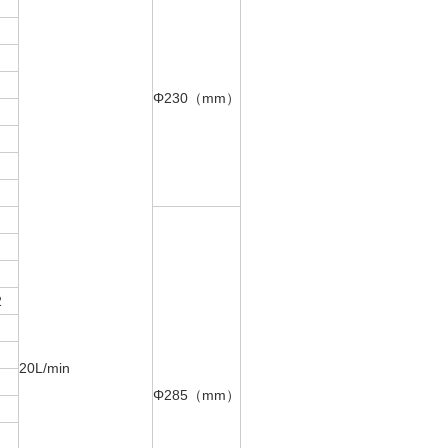
Φ230（mm）
2
20L/min
Φ285（mm）