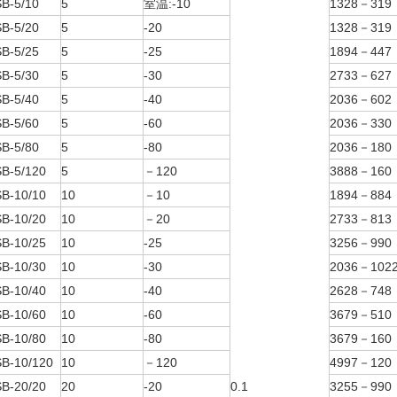
B-5/10
5
室温:-10
1328－319
B-5/20
5
-20
1328－319
B-5/25
5
-25
1894－447
B-5/30
5
-30
2733－627
B-5/40
5
-40
2036－602
B-5/60
5
-60
2036－330
B-5/80
5
-80
2036－180
B-5/120
5
－120
3888－160
B-10/10
10
－10
1894－884
B-10/20
10
－20
2733－813
B-10/25
10
-25
3256－990
B-10/30
10
-30
2036－102
B-10/40
10
-40
2628－748
B-10/60
10
-60
3679－510
B-10/80
10
-80
3679－160
B-10/120
10
－120
4997－120
B-20/20
20
-20
0.1
3255－990