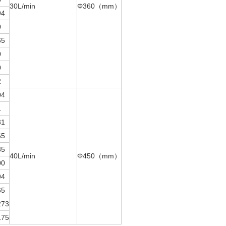
30L/min
Φ360（mm）
94
0
65
0
0
2
04
1
31
65
35
40L/min
Φ450（mm）
00
94
65
273
175