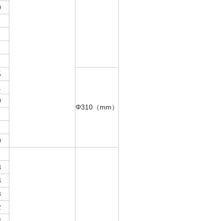
0
5
1
0
Φ310（mm）
0
8
8
8
2
8