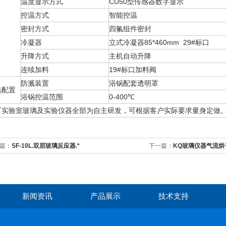
温度显示方式
CU50型传感器数字显示
控温方式
智能控温
密封方式
四氟组件密封
冷凝器
立式冷凝器85*460mm 29#标口
升降方式
主机自动升降
连续加料
19#标口加料阀
防溅装置
浴锅配套透明罩
选配置
浴锅控温范围
0-400℃
厂实验室玻璃及实验仪器全部为自主研发，可根据客户实际要求量身定做
篇：
SF-10L.双层玻璃反应器.*
下一篇：
KQ玻璃仪器气流烘
新闻资讯
产品展示
技术支持