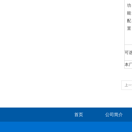
功
能
配
置
可
本
上一
首页
公司简介