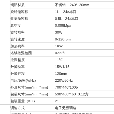
锅胆材质
不锈钢 240*120mm
旋转瓶容积
1L 24#标口
收集瓶容积
0.5L 24#标口
真空度
0.098Mpa
旋转功率
30W
旋转速度
0-120rpm
加热功率
1KW
浴锅控温范围
0-99℃
控温精度
±1℃
升降功率
15W1/15
升降行程
120mm
电压/频率(V/Hz)
220V/50Hz
外形尺寸(mm*mm*mm)
700*440*1005
包装尺寸(mm*mm*mm)
590*460*460 0.12方
包装重量（KG）
21
调速方式
电子无级调速