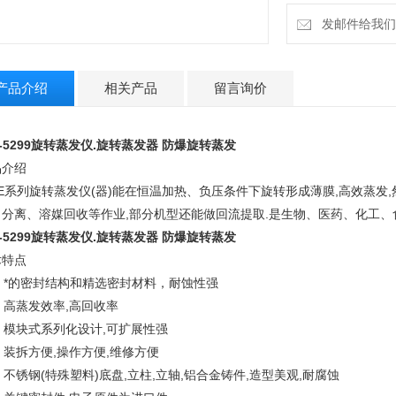
发邮件给我们：4
产品介绍
相关产品
留言询价
-5299
旋转蒸发仪.旋转蒸发器 防爆旋转蒸发
品介绍
E系列旋转蒸发仪(器)能在恒温加热、负压条件下旋转形成薄膜,高效蒸发
、分离、溶媒回收等作业,部分机型还能做回流提取.是生物、医药、化工、
-5299
旋转蒸发仪.旋转蒸发器 防爆旋转蒸发
术特点
 *的密封结构和精选密封材料，耐蚀性强
 高蒸发效率,高回收率
 模块式系列化设计,可扩展性强
装拆方便,操作方便,维修方便
不锈钢(特殊塑料)底盘,立柱,立轴,铝合金铸件,造型美观,耐腐蚀