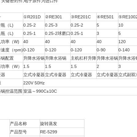
 关键密封件,电子原件为进口件
号
①R201D
②RE301
③RE201C
④RE501
⑤RE100
瓶（L)
0.25-2
0.25-3
0.25-2
5
10
瓶（L)
0.25-1
0.25-2球磨口
0.25-1
3
5
机功率（W)
40
40
40
40
120
速度（rpm)
0-120
0-120
0-120
0-90
0-140
浴锅配置
升降水浴锅
升降水浴锅
主机杠杆升降
升降水浴锅
升降水浴
浴功率（W）
1.5
1.5
1.5
2
3
凝器
立式冷凝器
立式冷凝器
立式冷凝器
立式冷凝器
立式副双
源
220V 50Hz
浴锅控温范围
室温～990C±10C
产品名称
旋转蒸发
产品型号
RE-5299