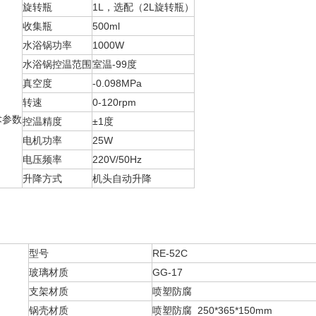
旋转瓶
1L，选配（2L旋转瓶）
收集瓶
500ml
水浴锅功率
1000W
水浴锅控温范围
室温-99度
真空度
-0.098MPa
转速
0-120rpm
术参数
控温精度
±1度
电机功率
25W
电压频率
220V/50Hz
升降方式
机头自动升降
型号
RE-52C
玻璃材质
GG-17
支架材质
喷塑防腐
锅壳材质
喷塑防腐 250*365*150mm