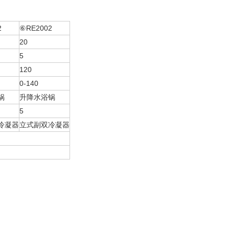
2
⑥RE2002
20
5
120
0-140
锅
升降水浴锅
5
冷凝器
立式副双冷凝器