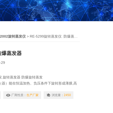
-2002旋转蒸发仪
> RE-5299旋转蒸发仪. 防爆蒸发器
防爆蒸发器
-29
发仪.旋转蒸发器 防爆旋转蒸发
（器）能在恒温加热、负压条件下旋转形成薄膜,高
回收溶媒,特别适合对热敏感物料结晶、分离、溶媒
型还能做回流提取.是生物、医药、化工、食品行业
厂商性质：
生产厂家
浏览量：
2450
设备.