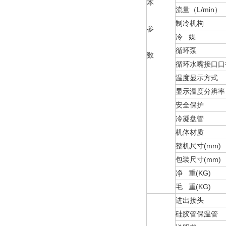
本
流量（L/min）
制冷机构
参
冷 媒
循环泵
数
循环水嘴接口口
温度显示方式
显示温度分辨率
安全保护
冷凝盘管
机体材质
整机尺寸(mm)
包装尺寸(mm)
净 重(KG)
毛 重(KG)
进出接头
硅胶管保温管