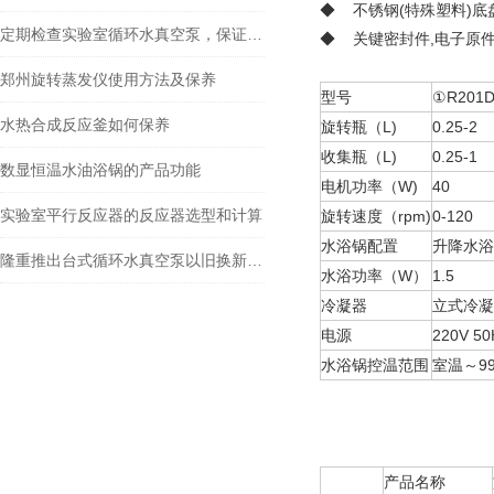
◆ 不锈钢(特殊塑料)底盘
定期检查实验室循环水真空泵，保证实验室工作的安全和稳定性
◆ 关键密封件,电子原
郑州旋转蒸发仪使用方法及保养
型号
①R201
水热合成反应釜如何保养
旋转瓶（L)
0.25-2
收集瓶（L)
0.25-1
数显恒温水油浴锅的产品功能
电机功率（W)
40
实验室平行反应器的反应器选型和计算
旋转速度（rpm)
0-120
水浴锅配置
升降水浴
隆重推出台式循环水真空泵以旧换新活动
水浴功率（W）
1.5
冷凝器
立式冷凝
电源
220V 50
水浴锅控温范围
室温～99
产品名称