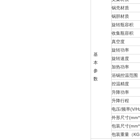
锅壳材质
锅胆材质
旋转瓶容积
收集瓶容积
真空度
旋转功率
基
旋转速度
本
加热功率
参
浴锅控温范围
数
控温精度
升降功率
升降行程
电压/频率(V/Hz
外形尺寸(mm*
包装尺寸(mm*
包装重量（KG