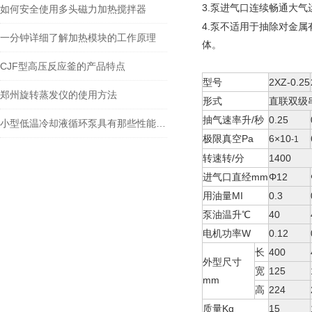
3.
泵进气口连续畅通大气
如何安全使用多头磁力加热搅拌器
4.
泵不适用于抽除对金属
一分钟详细了解加热模块的工作原理
体。
CJF型高压反应釜的产品特点
型号
2XZ-0.25
郑州旋转蒸发仪的使用方法
形式
直联双级
抽气速率升/秒
0.25
小型低温冷却液循环泵具有那些性能特征？
极限真空Pa
6×10
-1
转速转/分
1400
进气口直经mm
Φ12
用油量MI
0.3
泵油温升℃
40
电机功率W
0.12
长
400
外型尺寸
宽
125
mm
高
224
质量Kg
15