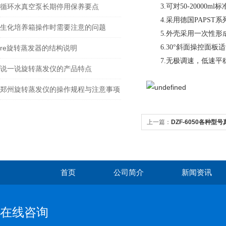
可对
标
循环水真空泵长期停用保养要点
3.
50-20000ml
采用德国
系
4.
PAPST
生化培养箱操作时需要注意的问题
外壳采用一次性形
5.
斜面操控面板适
6.30°
re旋转蒸发器的结构说明
无极调速，低速平
7.
说一说旋转蒸发仪的产品特点
郑州旋转蒸发仪的操作规程与注意事项
上一篇：
DZF-6050各种
首页
公司简介
新闻资讯
在线咨询