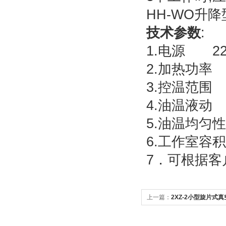
HH-WO升
技术参数
:
1.电源 2
2.加热功率
3.控温范围 
4.油温液动
5.油温均匀性
6.工作室容积 
7．可根据客
上一篇：
2XZ-2小型旋片式真