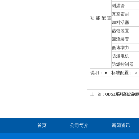
测温管
真空密封
功 能 配 置
加料活塞
蒸馏装置
回流装置
低速增力
防爆电机
防爆控制器
说明： ●—标准配置； ○
上一篇：
GDSZ系列高低温循
首页
公司简介
新闻资讯