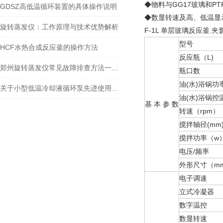
◆物料与GG17玻璃和PT
GDSZ高低温循环装置的具体操作说明
◆数显转速及高、低温显
旋转蒸发仪：工作原理与技术优势解析
F-1L 单层玻璃反应釜.
型号
HCF水热合成反应釜的操作方法
反应瓶（L)
郑州旋转蒸发仪常见故障排查方法一定要掌握
瓶口数
油(水)浴锅功率
关于小型低温冷却液循环泵先进使用功能和简单操作
油(水)浴锅控
基 本 参 数
转速（rpm）
搅拌轴径(mm
搅拌功率（w
电压/频率
外形尺寸（mm
电子调速
立式冷凝器
数字温控
数显转速