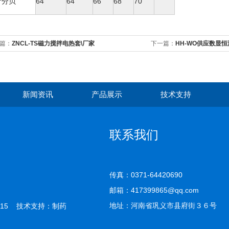
音分贝
64
64
66
68
70
篇：
ZNCL-TS磁力搅拌电热套\厂家
下一篇：
HH-WO供应数显
新闻资讯
产品展示
技术支持
联系我们
传真：0371-64420690
邮箱：417399865@qq.com
地址：河南省巩义市县府街３６号
15 技术支持：
制药