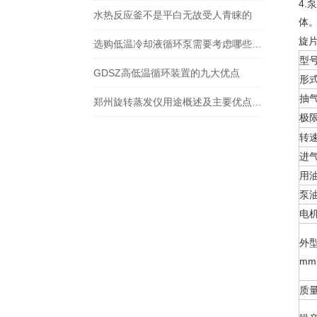
4.
泵
水热反应釜不是平白无故受人青睐的
体
旋片
选购低温冷却液循环泵需要考虑哪些因素?
型
GDSZ高低温循环装置的九大优点
形
抽
郑州旋转蒸发仪用途概述及主要优点一览
极限
转速
进
用油
泵
电
外
mm
质量