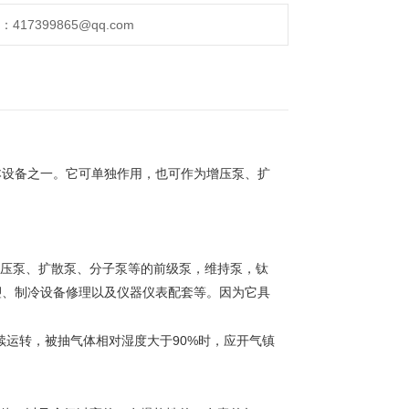
17399865@qq.com
本设备之一。它可单独作用，也可作为增压泵、扩
压泵、扩散泵、分子泵等的前级泵，维持泵，钛
塑、制冷设备修理以及仪器仪表配套等。因为它具
90%
续运转，被抽气体相对湿度大于
时，应开气镇