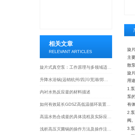
相关文章
旋片
RELEVANT ARTICLES
主
散
旋片式真空泵：工作原理与多领域适配解析
旋片
升降水浴锅(远销杭州/四川/芜湖/郑州等各地)
用
1.
泵
内衬水热反应釜的材料描述
泵
如何有效延长GDSZ高低温循环装置的使用寿命
有
2.
泵
高温水热合成釜的具体流程及实际应用，快看
阀
3.
泵
浅析高压灭菌锅的操作方法及操作注意事项