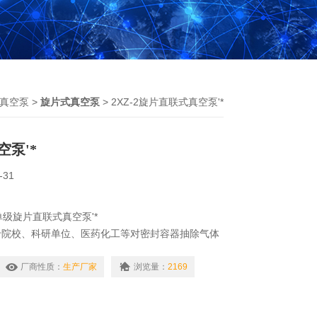
真空泵
>
旋片式真空泵
> 2XZ-2旋片直联式真空泵'*
泵'*
-31
单级旋片直联式真空泵'*
专院校、科研单位、医药化工等对密封容器抽除气体
它可单独作用，也可作为增压泵、扩散泵、分子泵等
，钛泵的预抽泵用。
厂商性质：
生产厂家
浏览量：
2169