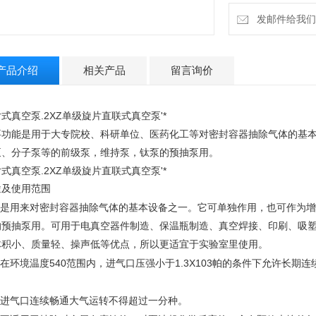
发邮件给我们：4
产品介绍
相关产品
留言询价
式真空泵.2XZ单级旋片直联式真空泵'*
要功能是用于大专院校、科研单位、医药化工等对密封容器抽除气体的基
泵、分子泵等的前级泵，维持泵，钛泵的预抽泵用。
式真空泵.2XZ单级旋片直联式真空泵'*
途及使用范围
是用来对密封容器抽除气体的基本设备之一。它可单独作用，也可作为增
的预抽泵用。可用于电真空器件制造、保温瓶制造、真空焊接、印刷、吸
体积小、质量轻、操声低等优点，所以更适宜于实验室里使用。
540
1.3X103
在环境温度
范围内，进气口压强小于
帕的条件下允许长期连
。
进气口连续畅通大气运转不得超过一分种。