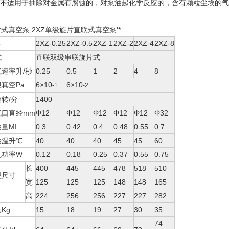
不适用于抽除对金属有腐蚀的，对泵油起化学反应的，含有颗粒尘埃的气
。
式真空泵.2XZ单级旋片直联式真空泵'*
号
2XZ-0.25
2XZ-0.5
2XZ-1
2XZ-2
2XZ-4
2XZ-8
式
直联双级串联旋片式
气速率升/秒
0.25
0.5
1
2
4
8
真空Pa
6×10
6×10
-1
-2
转/分
1400
气口直经mm
Φ12
Φ12
Φ12
Φ12
Φ12
Φ32
量MI
0.3
0.42
0.4
0.48
0.55
0.7
油温升℃
40
40
40
45
45
60
机功率W
0.12
0.18
0.25
0.37
0.55
0.75
长
400
445
445
478
518
510
型尺寸
宽
125
125
125
148
148
165
高
224
256
256
227
227
282
Kg
15
18
19
27
30
35
74