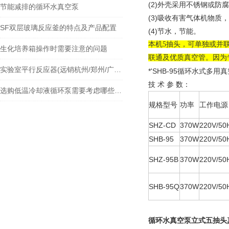
(2)外壳采用不锈钢或防
节能减排的循环水真空泵
(3)吸收有害气体机物质
SF双层玻璃反应釜的特点及产品配置
(4)节水，节能。
本机5抽头，可单独或并联
生化培养箱操作时需要注意的问题
联通及优质真空管。因为
实验室平行反应器(远销杭州/郑州/广州/苏州等各地)
*'SHB-95循环水式多
技 术 参 数：
选购低温冷却液循环泵需要考虑哪些因素?
规格型号
功率
工作电源
SHZ-CD
370W
220V/50
SHB-95
370W
220V/50
SHZ-95B
370W
220V/50
SHB-95Q
370W
220V/50
循环水真空泵立式五抽头