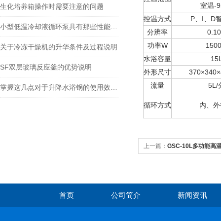
室温-9
生化培养箱操作时需要注意的问题
控温方式
P、I、D
小型低温冷却液循环泵具有那些性能特征？
分辨率
0.1
功率W
150
关于冷冻干燥机的升华条件及过程说明
水浴容量
15
SF双层玻璃反应釜的优势说明
外形尺寸
370×340
流量
5L/
掌握这几点对于升降水浴锅的使用效果提升非常大
循环方式
内、外
上一篇：
GSC-10L多功能高
首页
公司简介
新闻资讯