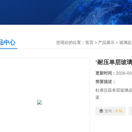
品中心
您现在的位置：
首页
>
产品展示
>
玻璃反
'耐压单层玻
更新时间：
2026-03
简要描述：
杜甫仪器单层玻璃反应
釜
*玻璃反应釜.单层玻
（器）可在恒温条件
型号：
F-5L
密封结构,可利用负
流或蒸馏.