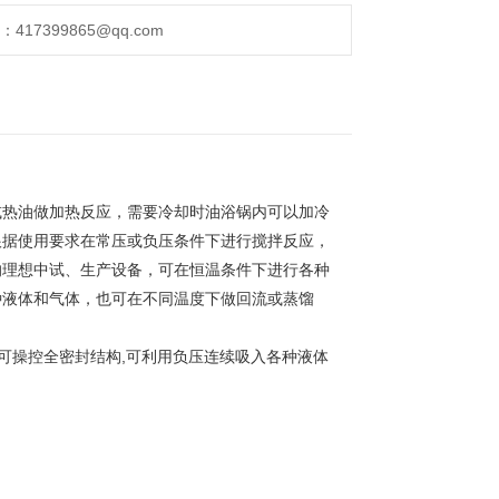
17399865@qq.com
或热油做加热反应，需要冷却时油浴锅内可以加冷
根据使用要求在常压或负压条件下进行搅拌反应，
的理想中试、生产设备，可在恒温条件下进行各种
种液体和气体，也可在不同温度下做回流或蒸馏
为可操控全密封结构,可利用负压连续吸入各种液体