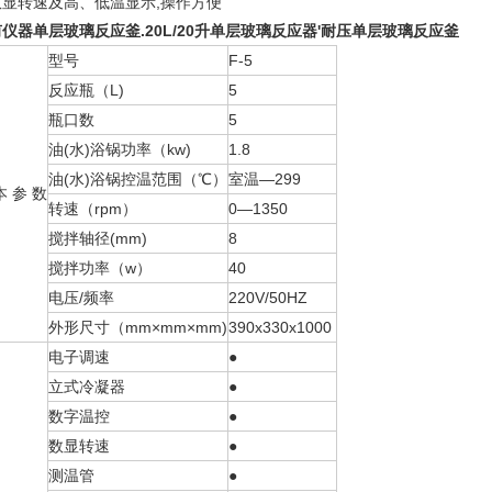
数显转速及高、低温显示,操作方便
仪器单层玻璃反应釜.20L/20升单层玻璃反应器'耐压单层玻璃反应釜
型号
F-5
反应瓶（L)
5
瓶口数
5
油(水)浴锅功率（kw)
1.8
油(水)浴锅控温范围（℃）
室温—299
本 参 数
转速（rpm）
0—1350
搅拌轴径(mm)
8
搅拌功率（w）
40
电压/频率
220V/50HZ
外形尺寸（mm×mm×mm)
390x330x1000
电子调速
●
立式冷凝器
●
数字温控
●
数显转速
●
测温管
●