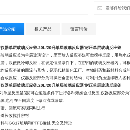
发邮件给我们：4
产品介绍
相关产品
留言询价
仪器单层玻璃反应釜.20L/20升单层玻璃反应器'耐压单层玻璃反应釜
层玻璃反应釜为单层玻璃设计，里面放入反应溶媒可做搅拌反应，用热水
盘管，以便做冷却反应，在设定恒温条件下，在密闭的玻璃反应器内，可
能作反应溶液的回流与蒸馏，是现代精细化工厂、生物制药和新材料合成
媒合成反应，仪器反应部分为可操控全密封结构，可利用负压连续吸入各
仪器单层玻璃反应釜.20L/20升单层玻璃反应器'耐压单层玻璃反应釜
系列单层反应釜(器)可在恒温条件下进行各种溶媒合成反应,仪器反应部分
体,也可在不同温度下做回流或蒸馏.
蒸馏、回流可实现同时进行
特殊长效搅拌密封
料与GG17玻璃和PTFE接触,无交叉污染