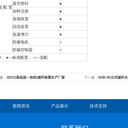
真空密封
●
能 配 置
加料活塞
●
蒸馏装置
●
回流装置
●
低速增力
●
防爆电机
○
防爆控制器
○
： ●—标准配置； ○—选配
篇：
GDSZ高低温一体机\循环装置生产厂家
下一篇：
SHB-95立式循环
新闻资讯
产品展示
技术支持