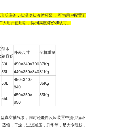
玻璃反应釜，低温冷却液循环泵 ，可为用户配置五
广大用户使用后，得到高度评价和认可。
气
储水
外表尺寸
全机重量
数
箱容积
50L
450×340×790
37Kg
55L
440×350×840
31Kg
450×340×
50L
35Kg
840
450×350×
35Kg
55L
850
新型真空抽气泵，同时还能向反应装置中提供循环
，蒸馏，干燥，过滤减压，升华等，是大专院校，