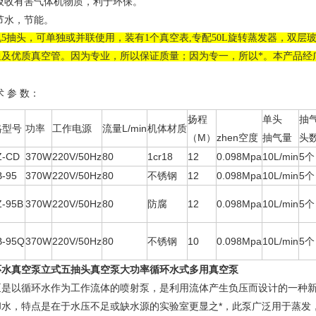
)吸收有害气体机物质，利于环保。
)节水，节能。
机5抽头，可单独或并联使用，装有1个真空表,专配50L旋转蒸发器，双层
通及优质真空管。因为专业，所以保证质量；因为专一，所以*。本产品经
术 参 数：
扬程
单头
抽
格型号
功率
工作电源
流量L/min
机体材质
（M）
zhen空度
抽气量
头
Z-CD
370W
220V/50Hz
80
1cr18
12
0.098Mpa
10L/min
5个
-95
370W
220V/50Hz
80
不锈钢
12
0.098Mpa
10L/min
5个
-95B
370W
220V/50Hz
80
防腐
12
0.098Mpa
10L/min
5个
B-95Q
370W
220V/50Hz
80
不锈钢
10
0.098Mpa
10L/min
5个
环水真空泵立式五抽头真空泵
大功率循环水式多用真空泵
泵是以循环水作为工作流体的喷射泵，是利用流体产生负压而设计的一种
却水，特点是在于水压不足或缺水源的实验室更显之*，此泵广泛用于蒸发