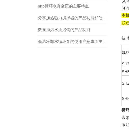
(3
shb循环水真空泵的主要特点
(4
本
分享加热磁力搅拌器的产品功能和使用要点
联
数显恒温水油浴锅的产品功能
技 
低温冷却水循环泵的使用注意事项主要包括哪些方面？
规
SH
SHB
SHZ
SH
循
该
冷