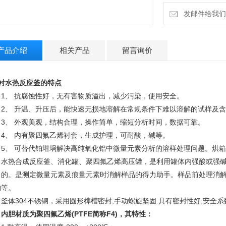
发邮件给我们：4
产品介绍
相关产品
留言询价
衬水热反应釜
的特点
、 抗腐蚀性好，无有害物质溢出，减少污染，使用安全。
、 升温、升压后，能快速无损地溶解在常规条件下难以溶解的试样及含
、 外观美观，结构合理，操作简单，缩短分析时间，数据可靠。
、 内有聚四氟乙烯衬套，生成护理，可耐酸，碱等。
、 可替代铂坩埚解决高纯氧化铝中微量元素分析的溶样处理问题。烘箱
、水热合成反应釜、消化罐、聚四氟乙烯高压罐，是利用罐体内强酸或强
目的。是测定微量元素及痕量元素时消解样品的得力助手。样品前处理消
物等。
体304不锈钢，采用圆形榫槽密封,手动螺旋坚固.具有密封性好,安全系
胆材质为聚四氟乙烯(PTFE简称F4)，其特性：