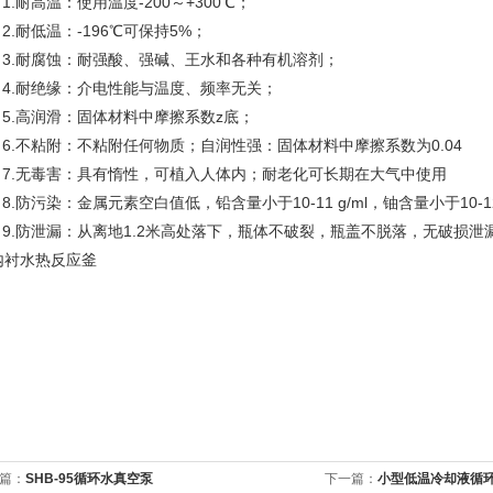
耐高温：使用温度-200～+300℃；
耐低温：-196℃可保持5%；
.耐腐蚀：耐强酸、强碱、王水和各种有机溶剂；
.耐绝缘：介电性能与温度、频率无关；
.高润滑：固体材料中摩擦系数z底；
.不粘附：不粘附任何物质；自润性强：固体材料中摩擦系数为0.04
.无毒害：具有惰性，可植入人体内；耐老化可长期在大气中使用
防污染：金属元素空白值低，铅含量小于10-11 g/ml，铀含量小于10-12 
.防泄漏：从离地1.2米高处落下，瓶体不破裂，瓶盖不脱落，无破损泄
篇：
SHB-95循环水真空泵
下一篇：
小型低温冷却液循