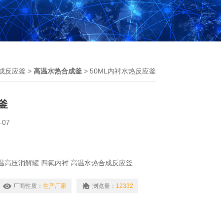
成反应釜
>
高温水热合成釜
> 50ML内衬水热反应釜
釜
-07
高温高压消解罐 四氟内衬 高温水热合成反应釜
采用圆形榫槽密封,手动螺旋坚固.具有密封性好,安全
少,使用简便！
厂商性质：
生产厂家
浏览量：
12332