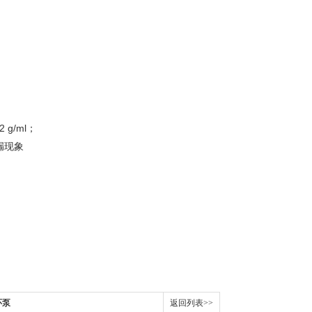
g/ml；
漏现象
环泵
返回列表>>