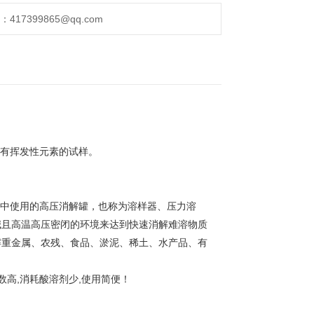
17399865@qq.com
有挥发性元素的试样。
中使用的高压消解罐，也称为溶样器、压力溶
碱且高温高压密闭的环境来达到快速消解难溶物质
解重金属、农残、食品、淤泥、稀土、水产品、有
数高,消耗酸溶剂少,使用简便！