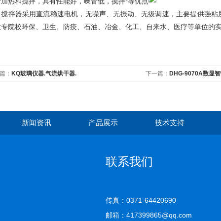
行加热和搅拌，具有性能好，噪音低，搅拌*等优点
力搅拌器采用直流稳速电机，无噪声、无振动、无级调速，主要提供强粘
大专院校环保、卫生、防疫、石油、冶金、化工、自来水、医疗等单位的
篇：
KQ玻璃仪器.气流烘干器.
下一篇：
DHG-9070A数
新闻资讯
产品展示
技术支持
联系我们
传真：0371-64420690
邮箱：417399865@qq.com