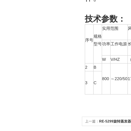
技术参数：
实用范围
规格
序号
型号
功率
工作电源
W
V/HZ
2
B
800
～220/50
1
3
C
上一篇：
RE-5299旋转蒸发器