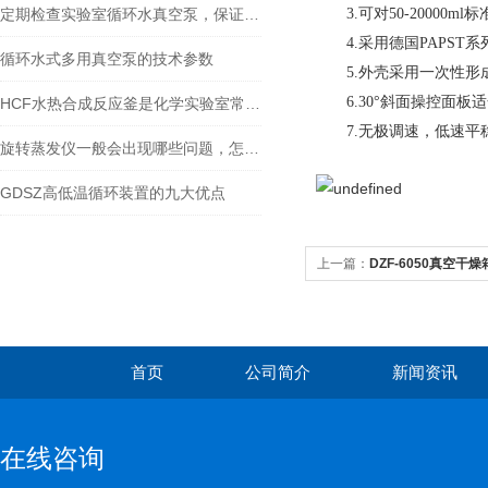
可对
标
定期检查实验室循环水真空泵，保证实验室工作的安全和稳定性
3.
50-20000ml
采用德国
系
4.
PAPST
循环水式多用真空泵的技术参数
外壳采用一次性形
5.
斜面操控面板适
6.30°
HCF水热合成反应釜是化学实验室常用小型反应器
无极调速，低速平
7.
旋转蒸发仪一般会出现哪些问题，怎么来解决！
GDSZ高低温循环装置的九大优点
上一篇：
DZF-6050真空干燥
首页
公司简介
新闻资讯
在线咨询