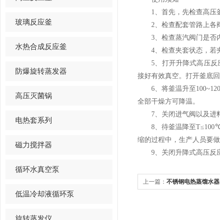
1、首先，先检查高压釜
玻璃反应釜
2、检查配套管路上各阀
3、检查蒸汽阀门是否内
水热合成反应釜
4、检查夹套状态，若夹
5、打开升降式高压反应
防爆旋转蒸发器
接好有效真空。打开釜底回
6、将釜温升至100~1
高压灭菌锅
全部干燥方可降温。
7、关闭进气阀以及进料
电热套系列
8、待釜温降至T≤100
缩的过程中，生产人员要做
磁力搅拌器
9、关闭升降式高压反应
循环水真空泵
上一篇：
不锈钢电热蒸馏水器
低温冷却液循环泵
旋转蒸发仪