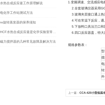
1.变频调速、交流感应
水热合成反应釜工作原理解说
2.全套玻璃仪器采用G
电化学工作站测试方法
3.玻璃夹层接口通上热
4.可在常温下反应，通
re旋转蒸发器的保养须知
5.下放料口具法兰口和
HCF水热合成反应釜是化学实验室常用小型反应器
6.四口反应器盖，特大
磁力搅拌器的几种常见故障及解决方法
规格参数表：
型
搅
电
转
外
上一篇：
CCA-420小型低