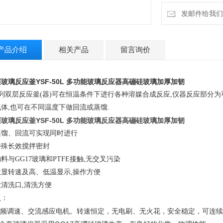
发邮件给我们：4
产品介绍
相关产品
留言询价
玻璃反应釜YSF-50L
多功能玻璃反应器
高磞硅玻璃加厚加韧
系列双层反应釜(器)可在恒温条件下进行各种溶媒合成反应,仪器反应部分
体,也可在不同温度下做回流或蒸馏.
玻璃反应釜YSF-50L
多功能玻璃反应器
高磞硅玻璃加厚加韧
蒸馏、回流可实现同时进行
特殊长效搅拌密封
料与GG17玻璃和PTFE接触,无交叉污染
数显转速及高、低温显示,操作方便
清洗口,清洗方便
点：
.变频调速、交流感应电机。转速恒定，无电刷、无火花，安全稳定，可连