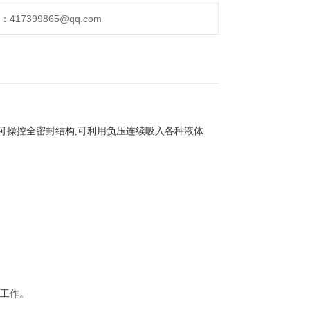
17399865@qq.com
为可操控全密封结构,可利用负压连续吸入各种液体
续工作。