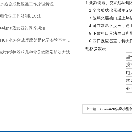
1.变频调速、交流感应
水热合成反应釜工作原理解说
2.全套玻璃仪器采用G
电化学工作站测试方法
3.玻璃夹层接口通上热
4.可在常温下反应，通
re旋转蒸发器的保养须知
5.下放料口具法兰口和
HCF水热合成反应釜是化学实验室常用小型反应器
6.四口反应器盖，特大
规格参数表：
磁力搅拌器的几种常见故障及解决方法
型
搅
电
转
外
上一篇：
CCA-420供应小