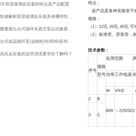
特点：
SF双层玻璃反应釜的特点及产品配置
该产品是各种实验室干燥玻
快速解析双层玻璃反应釜具有哪些性能特点？
规格：
（1）12孔 20孔 30孔
隆重推出台式循环水真空泵以旧换新活动
（2）标准管、异形管，
台式低温循环泵(远销杭州/郑州/苏州等全国各地)
技术参数：
高压反应釜的这些清洗要求你了解吗？
实用范围
规格
序号
型号
功率
工作电源
W
V/HZ
2
B
800
～220/50
1
3
C