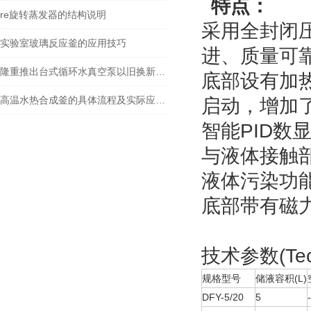
特点：
re旋转蒸发器的结构说明
采用全封闭
实验室玻璃反应釜的应用技巧
进、质量可
隆重推出台式循环水真空泵以旧换新活动
底部设有加
高温水热合成釜的具体流程及实际应用，快看
启动，增加
智能
PID
数显
与液体接触
液体污染功
底部带有磁
技术参数(Techn
规格型号
储液容积(L)
DFY-5/20
5