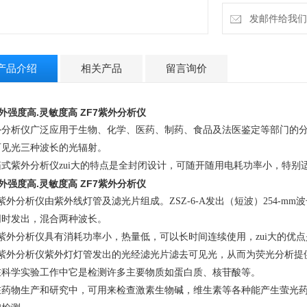
发邮件给我们：4
产品介绍
相关产品
留言询价
紫外强度高
.灵敏度高 ZF7紫外分析仪
外分析仪广泛应用于生物、化学、医药、制药、食品及法医鉴定等部门的
可见光三种波长的光辐射。
箱式紫外分析仪zui大的特点是全封闭设计，可随开随用电耗功率小，特别
紫外强度高
.灵敏度高 ZF7紫外分析仪
紫外分析仪由紫外线灯管及滤光片组成。
ZSZ-6-A
发出（短波）
254-mm
波
同时发出，混合两种波长。
紫外分析仪具有消耗功率小，热量低，可以长时间连续使用，zui大的优
紫外分析仪紫外灯灯管发出的光经滤光片滤去可见光，从而为荧光分析提
在科学实验工作中它是检测许多主要物质如蛋白质、核苷酸等。
在药物生产和研究中，可用来检查激素生物碱，维生素等各种能产生萤光