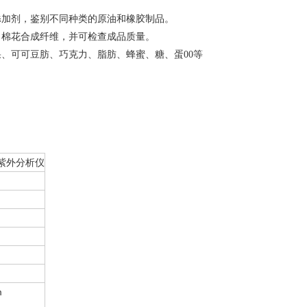
添加剂，鉴别不同种类的原油和橡胶制品。
、棉花合成纤维，并可检查成品质量。
果、可可豆肪、巧克力、脂肪、蜂蜜、糖、蛋
00
等
式紫外分析仪
m