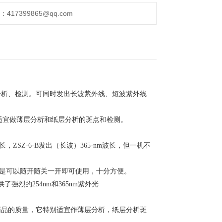
17399865@qq.com
分析、检测。可同时发出长波紫外线、短波紫外线
适宜做薄层分析和纸层分析的斑点和检测。
长，
ZSZ-6-B
发出（长波）
365-nm
波长，但一机不
点是可以随开随关一开即可使用，十分方便。
供了强烈的
254nm
和
365nm
紫外光
药品的质量，它特别适宜作薄层分析，纸层分析斑