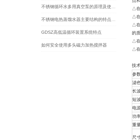
点
不锈钢循环水多用真空泵的原理及使用方法
△
△
不锈钢电热蒸馏水器主要结构的特点介绍
△
GDSZ高低温循环装置系统特点
的
△
如何安全使用多头磁力加热搅拌器
△
技
参
滤
长
短
电
功
重
尺