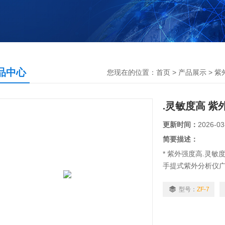
品中心
您现在的位置：
首页
>
产品展示
>
紫
.灵敏度高 紫
更新时间：
2026-03
简要描述：
* 紫外强度高.灵敏
手提式紫外分析仪
定等部门的分析、
三种波长的光辐射
型号：
ZF-7