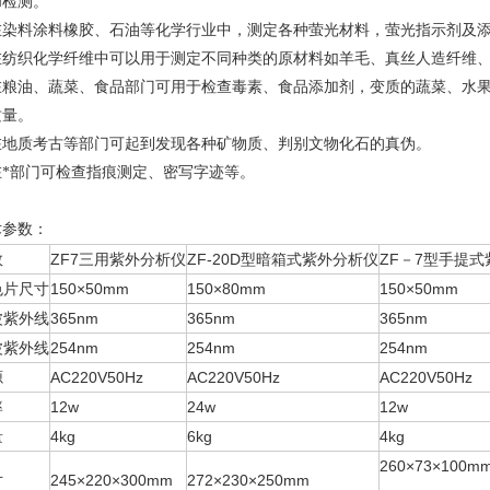
和检测。
在染料涂料橡胶、石油等化学行业中，测定各种萤光材料，萤光指示剂及
在纺织化学纤维中可以用于测定不同种类的原材料如羊毛、真丝人造纤维
在粮油、蔬菜、食品部门可用于检查毒素、食品添加剂，变质的蔬菜、水
质量。
在地质考古等部门可起到发现各种矿物质、判别文物化石的真伪。
在*部门可检查指痕测定、密写字迹等。
术参数
：
数
ZF7三用紫外分析仪
ZF-20D型暗箱式紫外分析仪
ZF－7型手提
色片尺寸
150×50mm
150×80mm
150×50mm
波紫外线
365nm
365nm
365nm
波紫外线
254nm
254nm
254nm
源
AC220V50Hz
AC220V50Hz
AC220V50Hz
率
12w
24w
12w
量
4kg
6kg
4kg
260×73×100m
寸
245×220×300mm
272×230×250mm