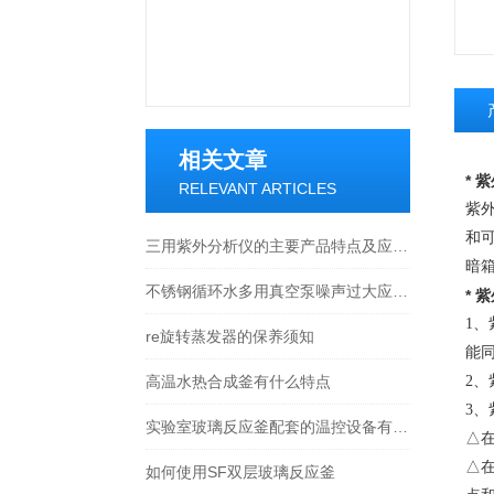
相关文章
* 
RELEVANT ARTICLES
紫
和
三用紫外分析仪的主要产品特点及应用介绍
暗
不锈钢循环水多用真空泵噪声过大应该怎么办
* 
1
、
re旋转蒸发器的保养须知
能
高温水热合成釜有什么特点
2
、
3
、
实验室玻璃反应釜配套的温控设备有哪些？
△
△
如何使用SF双层玻璃反应釜