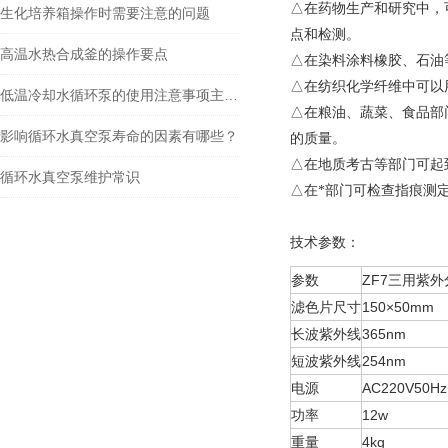
△在药物生产和研究中，
生化培养箱操作时需要注意的问题
点和检测。
高温水热合成釜的操作要点
△在染料涂料橡胶、石油
△在纺织化学纤维中可以
低温冷却水循环泵的使用注意事项主要包括哪些方面？
△在粮油、蔬菜、食品部
影响循环水真空泵寿命的因素有哪些？
的质量。
△在地质考古等部门可起
循环水真空泵维护常识
△在*部门可检查指痕测
技术参数
：
参数
ZF7三用紫
滤色片尺寸
150×50mm
长波紫外线
365nm
短波紫外线
254nm
电源
AC220V50Hz
功率
12w
重量
4kg