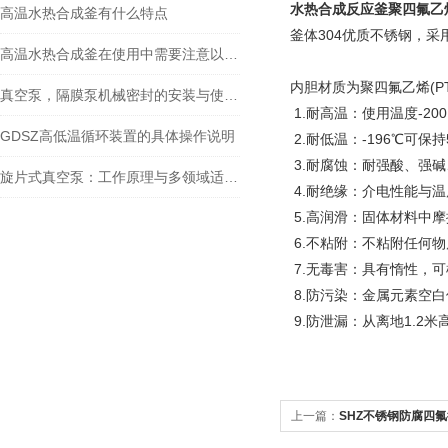
水热合成反应釜聚四氟乙
高温水热合成釜有什么特点
釜体304优质不锈钢，采
高温水热合成釜在使用中需要注意以下事项
内胆材质为聚四氟乙烯(PT
真空泵，隔膜泵机械密封的安装与使用要求
1.耐高温：使用温度-200
GDSZ高低温循环装置的具体操作说明
2.耐低温：-196℃可保持
3.耐腐蚀：耐强酸、强
旋片式真空泵：工作原理与多领域适配解析
4.耐绝缘：介电性能与
5.高润滑：固体材料中摩
6.不粘附：不粘附任何物
7.无毒害：具有惰性，
8.防污染：金属元素空白值低
9.防泄漏：从离地1.
上一篇：
SHZ不锈钢防腐四氟