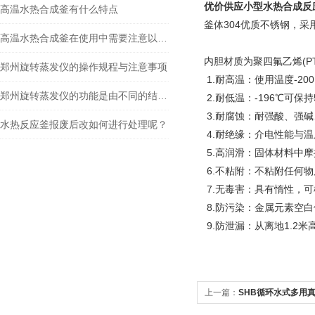
优价供应小型水热合成反
高温水热合成釜有什么特点
釜体304优质不锈钢，采
高温水热合成釜在使用中需要注意以下事项
内胆材质为聚四氟乙烯(PT
郑州旋转蒸发仪的操作规程与注意事项
1.耐高温：使用温度-200
郑州旋转蒸发仪的功能是由不同的结构部分实现的
2.耐低温：-196℃可保持
3.耐腐蚀：耐强酸、强
水热反应釜报废后改如何进行处理呢？
4.耐绝缘：介电性能与
5.高润滑：固体材料中摩
6.不粘附：不粘附任何物
7.无毒害：具有惰性，
8.防污染：金属元素空白值低
9.防泄漏：从离地1.
上一篇：
SHB循环水式多用真
抽