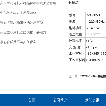
粒破坏。
实验室制冷机在样品保存中的关键作用
生化培养箱未来发展趋势
型号
DZF6050
电源
～220V50Hz
数显恒温水油浴锅的注意事项
消耗功率
＜1400W
实验室制冷机这些现象，要注意
温度范围
50-200℃
控温精度
±1℃
水热合成反应釜如何保养
真 空 度
≤133ρα
工作室尺寸
415×345×3
工作室材料
1Gr18Ni9Ti
上一篇：
TGYF-C-50ml
首页
公司简介
新闻资讯