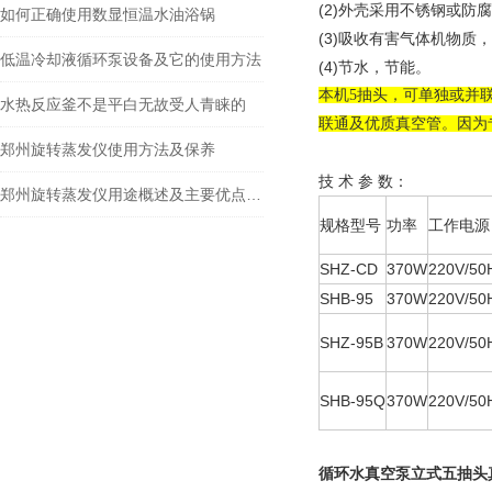
(2)外壳采用不锈钢或防
如何正确使用数显恒温水油浴锅
(3)吸收有害气体机物质
低温冷却液循环泵设备及它的使用方法
(4)节水，节能。
本机5抽头，可单独或并联
水热反应釜不是平白无故受人青睐的
联通及优质真空管。因为
郑州旋转蒸发仪使用方法及保养
技 术 参 数：
郑州旋转蒸发仪用途概述及主要优点一览
规格型号
功率
工作电源
SHZ-CD
370W
220V/50
SHB-95
370W
220V/50
SHZ-95B
370W
220V/50
SHB-95Q
370W
220V/50
循环水真空泵立式五抽头