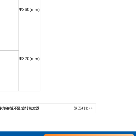
Φ260(mm)
Φ320(mm)
温冷却液循环泵.旋转蒸发器
返回列表>>