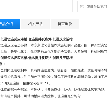
发邮件给我们：4
产品介绍
相关产品
留言询价
Y
低温恒温反应浴槽.低温搅拌反应浴.
低温反应浴槽
温恒温反应浴是参照日本东京理化器械株式会社的产品生产的一种新型实
学反应，是现代化学、生物制药及化学制药等实验、大专院校、科研院所*
Y
低温恒温反应浴槽.低温搅拌反应浴.
低温反应浴槽
点：
用全封闭压缩机制冷，具有降温速度快、噪音低、性能先进、质量可靠等
部设有加热系统，利用加热平衡制冷，避免了压缩机的频繁启动，增加了
PID
0.
能
数显温控，精度控制在±
2
℃。
液体接触部分全部采用不锈钢，具备防腐蚀、防锈、防低温液体污染功能
部带有磁力搅拌，可带动槽内磁力搅拌，使温度充分均匀