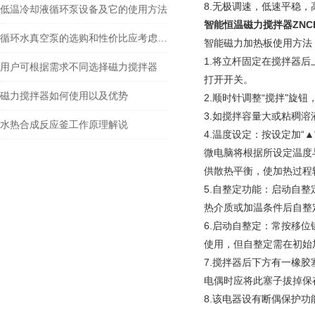
8.无极调速，低速平稳，
低温冷却液循环泵设备及它的使用方法
智能恒温磁力搅拌器
ZNC
循环水真空泵的选购和性价比应考虑哪些方面
智能磁力加热板使用方法
1.将立杆固定在搅拌器
用户可根据需求不同选择磁力搅拌器
打开开关。
磁力搅拌器如何使用以及优势
2.顺时针调整“搅拌"旋
3.如搅拌容量大或粘稠
水热合成反应釜工作原理解说
4.温度设定：按设定加“
微电脑将根据所设定温度
供散热平衡，使加热过程
5.自整定功能：启动自整
热介质或加温条件后自整
6.启动自整定：常按移
使用，但自整定需在初始
7.搅拌器后下方有一橡
电偶时应将此塞子拔掉保
8.该电器设有断偶保护功