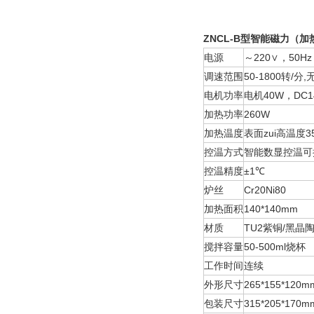
ZNCL-B
型智能磁力（加
电源
～220∨，50Hz
调速范围
50-1800转/分
电机功率
电机40W，DC14
加热功率
260W
加热温度
表面zui高温度3
控温方式
智能数显控温可
控温精度
±1℃
炉丝
Cr20Ni80
加热面积
140*140mm
材质
TU2紫铜/黑晶
搅拌容量
50-500ml烧杯
工作时间
连续
外形尺寸
265*155*120m
包装尺寸
315*205*170m