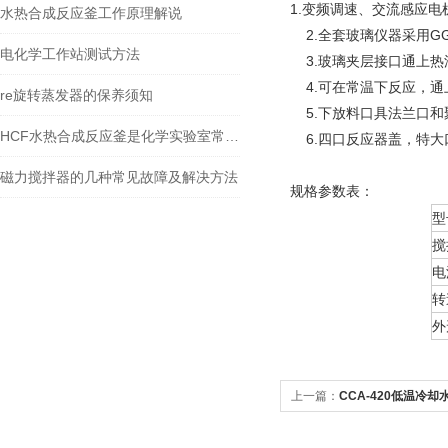
1.变频调速、交流感应
水热合成反应釜工作原理解说
2.全套玻璃仪器采用G
电化学工作站测试方法
3.玻璃夹层接口通上热
4.可在常温下反应，通
re旋转蒸发器的保养须知
5.下放料口具法兰口和
HCF水热合成反应釜是化学实验室常用小型反应器
6.四口反应器盖，特大
磁力搅拌器的几种常见故障及解决方法
规格参数表：
型
搅
电
转
外
上一篇：
CCA-420低温冷却