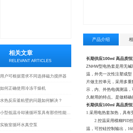
产品介绍
相关文章
长期供应100ml
高品质
恒
RELEVANT ARTICLES
ZNHW型电热套是用无碱
温，外壳一次性注塑成型
用户可根据需求不同选择磁力搅拌器
片做主控单元，采用多重
如何正确使用冷冻干燥机
示，内、外热电偶测温，可
久耐用的特点。是做精确
水热反应釜粘壁的问题如何解决？
长期供应100ml
高品质
恒
小型低温冷却液循环泵具有那些性能特征？
采用电热套加热，具有受
1.
控温采用模糊
2.
PID
实验室循环水真空泵
温，可控硅控制输出，
16