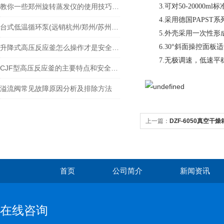
可对
标
教你一些郑州旋转蒸发仪的使用技巧及注意事项
3.
50-20000ml
采用德国
系
4.
PAPST
台式低温循环泵(远销杭州/郑州/苏州等全国各地)
外壳采用一次性形
5.
斜面操控面板适
6.30°
升降式高压反应釜怎么操作才是安全的？
无极调速，低速平
7.
CJF型高压反应釜的主要特点和安全使用小知识
溢流阀常见故障原因分析及排除方法
上一篇：
DZF-6050真空干
首页
公司简介
新闻资讯
在线咨询