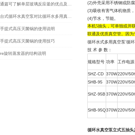
(2)外壳采用不锈钢或防
通篇可了解单层玻璃反应釜的优点及应用介绍
(3)吸收有害气体机物质
台式循环水真空泵对比循环水多用真空泵的区别
(4)节水，节能。
本机5抽头，可单独或并联
手提式高压灭菌锅的使用说明
联通及优质真空管。因为
手提式高压灭菌锅的使用技巧
循环水式多用真空泵'循环水
技 术 参 数：
re旋转蒸发器的结构说明
规格型号
功率
工作电源
SHZ-CD
370W
220V/50
SHB-95
370W
220V/50
SHZ-95B
370W
220V/50
SHB-95Q
370W
220V/50
循环水真空泵立式五抽头