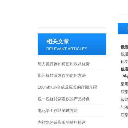
相关文章
低温
RELEVANT ARTICLES
低
化
磁力搅拌器如何使用以及优势
低温
郑州旋转蒸发仪的使用方法
特
采
100ml水热合成反应釜的详细介绍
底
说一说旋转蒸发仪的产品特点
智
与
电化学工作站测试方法
底
内衬水热反应釜的材料描述