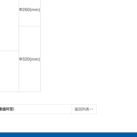
Φ260(mm)
Φ320(mm)
液循环泵\
返回列表>>