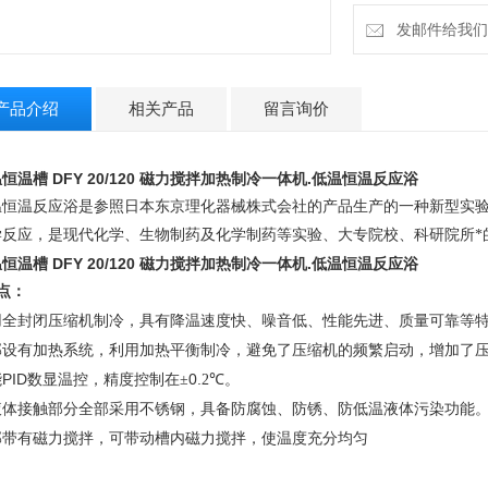
发邮件给我们：4
产品介绍
相关产品
留言询价
恒温槽 DFY 20/120 磁力搅拌加热制冷一体机
.低温恒温反应浴
温恒温反应浴是参照日本东京理化器械株式会社的产品生产的一种新型实
学反应，是现代化学、生物制药及化学制药等实验、大专院校、科研院所*
恒温槽 DFY 20/120 磁力搅拌加热制冷一体机
.低温恒温反应浴
点：
用全封闭压缩机制冷，具有降温速度快、噪音低、性能先进、质量可靠等
部设有加热系统，利用加热平衡制冷，避免了压缩机的频繁启动，增加了
PID
0.
能
数显温控，精度控制在±
2
℃。
液体接触部分全部采用不锈钢，具备防腐蚀、防锈、防低温液体污染功能
部带有磁力搅拌，可带动槽内磁力搅拌，使温度充分均匀