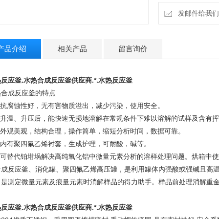
发邮件给我们：4
产品介绍
相关产品
留言询价
反应釜.
水热合成反应釜供应商.
*.水热反应釜
热合成反应釜的特点
、 抗腐蚀性好，无有害物质溢出，减少污染，使用安全。
、 升温、升压后，能快速无损地溶解在常规条件下难以溶解的试样及含有
、 外观美观，结构合理，操作简单，缩短分析时间，数据可靠。
、 内有聚四氟乙烯衬套，生成护理，可耐酸，碱等。
、 可替代铂坩埚解决高纯氧化铝中微量元素分析的溶样处理问题。烘箱中
合成反应釜、消化罐、聚四氟乙烯高压罐，是利用罐体内强酸或强碱且高
。是测定微量元素及痕量元素时消解样品的得力助手。样品前处理消解重
。
反应釜.
水热合成反应釜供应商.
*.水热反应釜