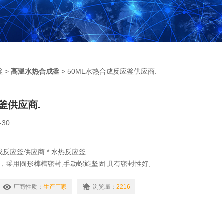
釜
>
高温水热合成釜
> 50ML水热合成反应釜供应商.
釜供应商.
-30
反应釜供应商.*.水热反应釜
钢，采用圆形榫槽密封,手动螺旋坚固.具有密封性好,
溶剂少,使用简便！
厂商性质：
生产厂家
浏览量：
2216