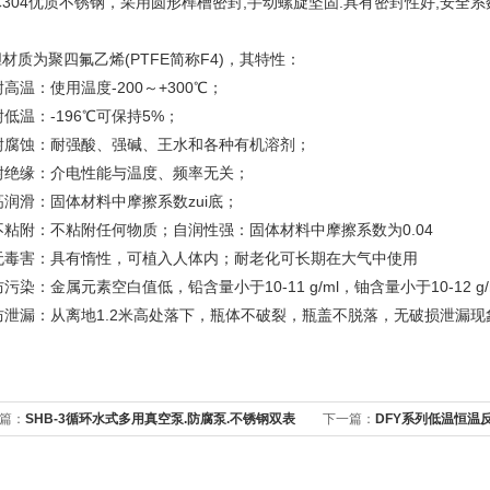
304优质不锈钢，采用圆形榫槽密封,手动螺旋坚固.具有密封性好,安全系
材质为聚四氟乙烯(PTFE简称F4)，其特性：
耐高温：使用温度-200～+300℃；
耐低温：-196℃可保持5%；
.耐腐蚀：耐强酸、强碱、王水和各种有机溶剂；
.耐绝缘：介电性能与温度、频率无关；
.高润滑：固体材料中摩擦系数zui底；
.不粘附：不粘附任何物质；自润性强：固体材料中摩擦系数为0.04
.无毒害：具有惰性，可植入人体内；耐老化可长期在大气中使用
防污染：金属元素空白值低，铅含量小于10-11 g/ml，铀含量小于10-12 g/
.防泄漏：从离地1.2米高处落下，瓶体不破裂，瓶盖不脱落，无破损泄漏现
篇：
SHB-3循环水式多用真空泵.防腐泵.不锈钢双表
下一篇：
DFY系列低温恒温反