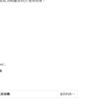
数高,消耗酸溶剂少,使用简便！
ml；
象
应浴槽.
返回列表>>