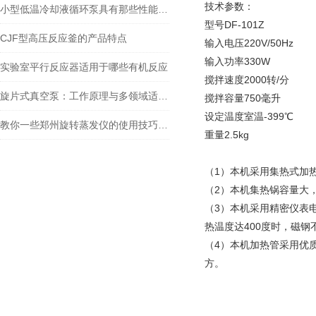
技术参数：
小型低温冷却液循环泵具有那些性能特征？
型号DF-101Z
CJF型高压反应釜的产品特点
输入电压220V/50Hz
输入功率330W
实验室平行反应器适用于哪些有机反应
搅拌速度2000转/分
旋片式真空泵：工作原理与多领域适配解析
搅拌容量750毫升
设定温度室温-399℃
教你一些郑州旋转蒸发仪的使用技巧及注意事项
重量2.5kg
（1）本机采用集热式加
（2）本机集热锅容量大
（3）本机采用精密仪表
热温度达400度时，磁钢
（4）本机加热管采用优
方。