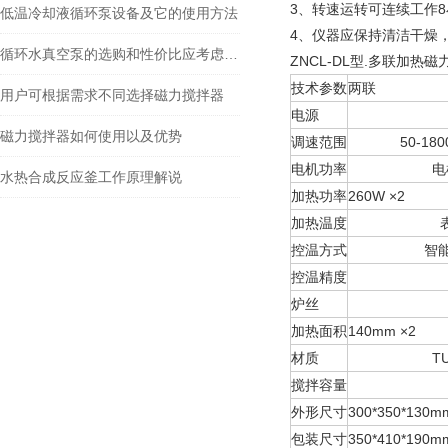
3、转速运转可连续工作8
低温冷却液循环泵设备及它的使用方法
4、仪器应保持清洁干燥
循环水真空泵的选购和性价比应考虑哪些方面
ZNCL-DL型.多联加热磁
技术参数
两联
用户可根据需求不同选择磁力搅拌器
电源
220V/
磁力搅拌器如何使用以及优势
调速范围
50-1800
电机功率
电机40W 
水热合成反应釜工作原理解说
加热功率
260W ×2
加热温度
表面zui
控温方式
智能数显控
控温精度
±
炉丝
Cr20
加热面积
140mm ×2
材质
TU2紫铜
搅拌容量
50-10
外形尺寸
300*350*130
包装尺寸
350*410*190m