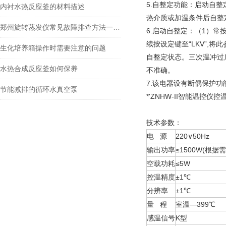
5.自整定功能：启动自整
内衬水热反应釜的材料描述
热介质或加温条件后自整
郑州旋转蒸发仪常见故障排查方法一定要掌握
6.启动自整定：（1）常
续按设定键至“LKV”,
生化培养箱操作时需要注意的问题
自整定状态。三次温冲过
水热合成反应釜如何保养
不准确。
7.该电器设有断偶保护功
节能减排的循环水真空泵
*'ZNHW-II智能温控仪控
技术参数：
电 源
220∨50Hz
输出功率
≤1500W(根
空载功耗
≤5W
控温精度
±1℃
分辨率
±1℃
量 程
室温—399℃
感温信号
K型