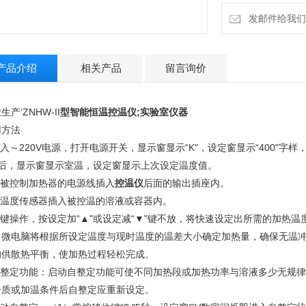
发邮件给我们：4
产品介绍
相关产品
留言询价
生产’ZNHW-II
型智能恒温控温仪;实验室仪器
用方法
插入～220V电源，打开电源开关，显示窗显示“K"，设定窗显示“400"字样
秒后，显示窗显示室温，设定窗显示上次设定温度值。
将被控制加热器的电源线插入
控温仪
后面的输出插座内。
.将温度传感器插入被控温的溶液或容器内。
单键操作，按设定加“▲"或设定减“▼"键不放，将快速设定出所需的加热温
，微电脑将根据所设定温度与现时温度的温差大小确定加热量，确保无温冲
的供散热平衡，使加热过程轻松完成。
自整定功能：启动自整定功能可使不同加热段或加热功率与溶液多少无规律时
介质或加温条件后自整定应重新设定。