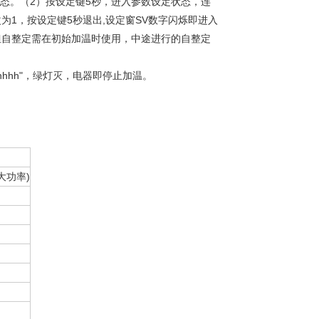
定状态。（2）按设定键5秒，进入参数设定状态，连
值改为1，按设定键5秒退出,设定窗SV数字闪烁即进入
但自整定需在初始加温时使用，中途进行的自整定
hhhh"，绿灯灭，电器即停止加温。
大功率)