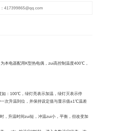
17399865@qq.com
，为本电器配用K型热电偶，zui高控制温度400℃，
度如：100℃，绿灯亮表示加温，绿灯灭表示停
一次升温到位，并保持设定值与显示值±1℃温差
，升温时间zui短，冲温zui小，平衡，但改变加