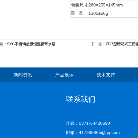
包装尺寸
280×255×145mm
重 量
1300±50g
篇：
SYC不锈钢超级恒温循环水浴
下一篇：
ZF-7型暗箱式三用
新闻资讯
产品展示
技术支持
联系我们
传真：0371-64420690
邮箱：417399865@qq.com