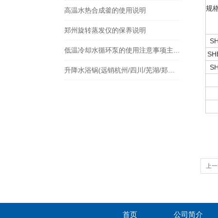
规
高温水热合成釜的使用说明
郑州旋转蒸发仪的保养说明
SH
低温冷却水循环泵的使用注意事项主要包括哪些方面？
SH
SH
升降水浴锅(远销杭州/四川/芜湖/郑州等各地)
上一
首页
公司简介