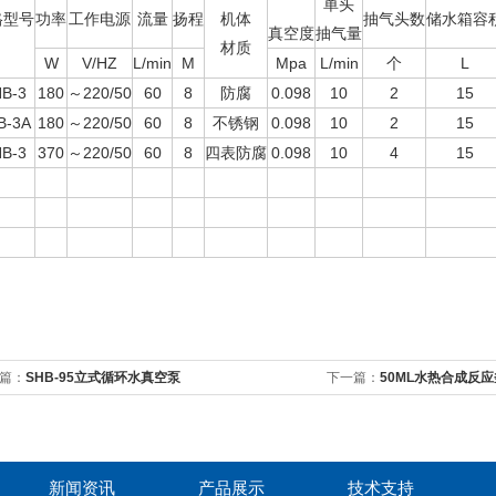
单头
格型号
功率
工作电源
流量
扬程
机体
抽气头数
储水箱容
真空度
抽气量
材质
W
V/HZ
L/min
M
Mpa
L/min
个
L
B-3
180
～220/50
60
8
防腐
0.098
10
2
15
B-3A
180
～220/50
60
8
不锈钢
0.098
10
2
15
B-3
370
～220/50
60
8
四表防腐
0.098
10
4
15
篇：
SHB-95立式循环水真空泵
下一篇：
50ML水热合成反
新闻资讯
产品展示
技术支持