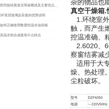
杂的物品也
郑州旋转蒸发仪用途概述及主要优点一览
真空干燥箱.
SF双层玻璃反应釜的优势说明
1.环绕室
如何正确使用数显恒温水油浴锅
触，而产生
高温水热合成釜有什么特点
控温准确、
2.6020
察窗结雾减
适用于大专
燥、热处理
尘粒破坏。
型号
DZF6050
电源
～220V50Hz