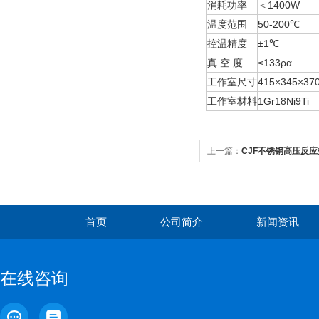
消耗功率
＜1400W
温度范围
50-200℃
控温精度
±1℃
真 空 度
≤133ρα
工作室尺寸
415×345×3
工作室材料
1Gr18Ni9Ti
上一篇：
CJF不锈钢高压反应
首页
公司简介
新闻资讯
在线咨询