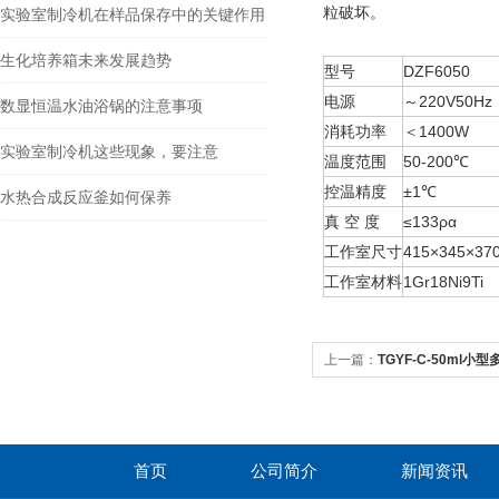
粒破坏。
实验室制冷机在样品保存中的关键作用
生化培养箱未来发展趋势
型号
DZF6050
电源
～220V50Hz
数显恒温水油浴锅的注意事项
消耗功率
＜1400W
实验室制冷机这些现象，要注意
温度范围
50-200℃
控温精度
±1℃
水热合成反应釜如何保养
真 空 度
≤133ρα
工作室尺寸
415×345×3
工作室材料
1Gr18Ni9Ti
上一篇：
TGYF-C-50ml
拌磁力搅拌
首页
公司简介
新闻资讯