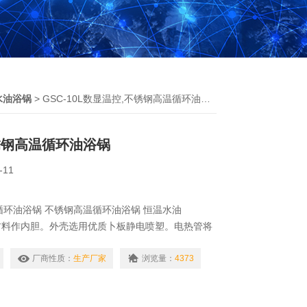
水油浴锅
> GSC-10L数显温控,不锈钢高温循环油浴锅
锈钢高温循环油浴锅
-11
控循环油浴锅 不锈钢高温循环油浴锅 恒温水油
材料作内胆。外壳选用优质卜板静电喷塑。电热管将
、热效高、耗电省、电子恒温。我们还对产品的温控
论是数显还是表显，均增加了控温装置。油浴外壳与
厂商性质：
生产厂家
浏览量：
4373
，保温效果ji佳。