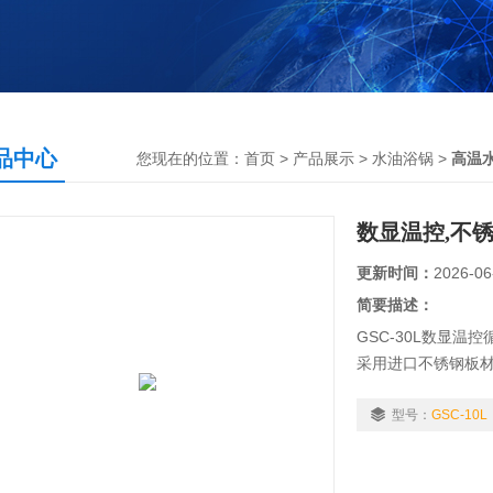
品中心
您现在的位置：
首页
>
产品展示
>
水油浴锅
>
高温
数显温控,不
更新时间：
2026-06
简要描述：
GSC-30L数显温
采用进口不锈钢板
在油中间，加热快
系统进行改行，不
型号：
GSC-10L
内胆内有隔温棉保护