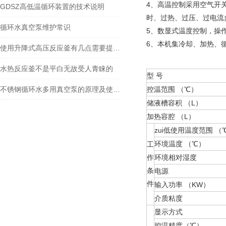
4、高温控制采用空气开
GDSZ高低温循环装置的技术说明
时、过热、过压、过电流
循环水真空泵维护常识
5、数显式温度控制，操
6、本机集冷却、加热、
使用升降式高压反应釜有几点需要提醒你注意
水热反应釜不是平白无故受人青睐的
型 号
不锈钢循环水多用真空泵的原理及使用方法
控温范围 （℃）
储液槽容积 （L）
加热容腔 （L）
zui低使用温度范围 （
环境温度 （℃）
工
作
环境相对湿度
条
电源
件
输入功率 （KW）
介质粘度
显示方式
控温精度（℃）