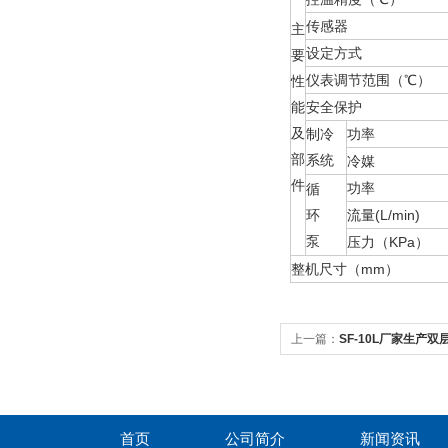
传感器
主
设定方式
要
仪表调节范围（℃）
性
能
安全保护
及
制冷
功率
部
系统
冷媒
件
功率
循
环
流量(L/min)
泵
压力（KPa）
整机尺寸（mm）
上一篇：
SF-10L厂家生产
首页
公司简介
新闻资讯