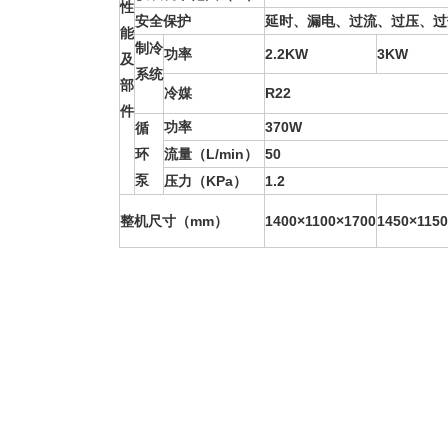
性
安全保护
延时、漏电、过流、过压、过
能
制冷
功率
2.2KW
3KW
及
系统
部
冷媒
R22
件
功率
370W
循
环
流量（L/min）
50
泵
压力（KPa）
1.2
整机尺寸（mm）
1400×1100×1700
1450×1150