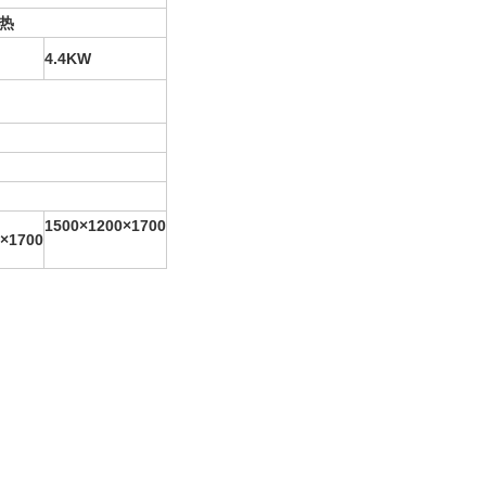
热
4.4KW
1500×1200×1700
×1700