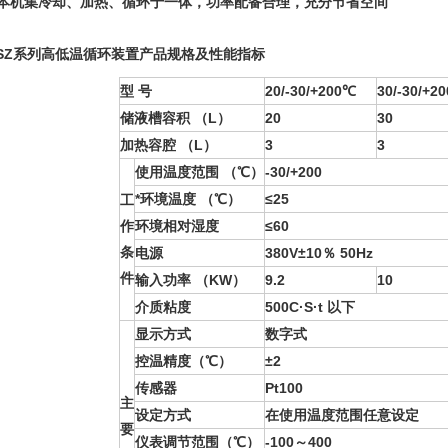
、本机集冷却、加热、循环于一体，功率配备合理，充分节省空间
SZ
系列高低温循环装置
产品规格及性能指标
型 号
20/-30/+200℃
30/-30/+2
储液槽容积 （L）
20
30
加热容腔 （L）
3
3
使用温度范围 （℃）
-30/+200
*环境温度 （℃）
≤25
工
作
环境相对湿度
≤60
条
电源
380V±10％ 50Hz
件
输入功率 （KW）
9.2
10
介质粘度
500C·S·t 以下
显示方式
数字式
控温精度（℃）
±2
传感器
Pt100
主
设定方式
在使用温度范围任意设定
要
仪表调节范围（℃）
-100～400